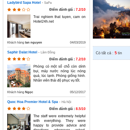
Ladybird Sapa Hotel
-
SaPa
Điểm đánh giá :
7.2/10
Trai nghiem that tuyen, cam on
Hotel24h.net
Khách hàng
lan nguyen
04/03/2019
Saphir Dalat Hotel
-
Lâm Đồng
Có tất cả :
5
tin
Điểm đánh giá :
7.2/10
Phòng có một số chỗ còn dính
bụi, máy nước nóng lúc nóng
quá, lúc lạnh. Phòng giống hình.
Nhân viên thái độ phục vụ tốt.
Khách hàng
Ngọc
05/12/2017
Quoc Hoa Premier Hotel & Spa
-
Hà Nội
Điểm đánh giá :
8.5/10
The staff were extremely helpful
with everything. They were
happy to provide advice and