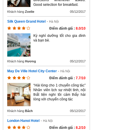
directions whenever asked.
Good selection for breakfast.
Khách hàng
Zoelie
05/12/2017
Silk Queen Grand Hotel
-
Hà Nội
Điểm đánh giá :
8.0/10
Kỳ nghỉ dưỡng tốt cho gia đình
và bạn bè.
Khách hàng
Hương
05/12/2017
May De Ville Hotel City Center
-
Hà Nội
Điểm đánh giá :
7.7/10
“Hài lòng cho 1 chuyến công tác”
Nhân viên lịch sự nhiệt tình, nội
thất tiện nghi tôi cảm thấy hài
lòng với chuyến công tác
Khách hàng
Bách
05/12/2017
London Hanoi Hotel
-
Hà Nội
Điểm đánh giá :
8.2/10