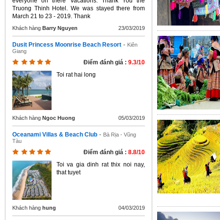
everyone on there Vacations. Thank You the
Truong Thinh Hotel. We was stayed there from
March 21 to 23 - 2019. Thank
Khách hàng
Barry Nguyen
23/03/2019
Dusit Princess Moonrise Beach Resort
-
Kiên
Giang
Điểm đánh giá :
9.3/10
Toi rat hai long
Khách hàng
Ngoc Huong
05/03/2019
Oceanami Villas & Beach Club
-
Bà Rịa - Vũng
Tàu
Điểm đánh giá :
8.8/10
Toi va gia dinh rat thix noi nay,
that tuyet
Khách hàng
hung
04/03/2019