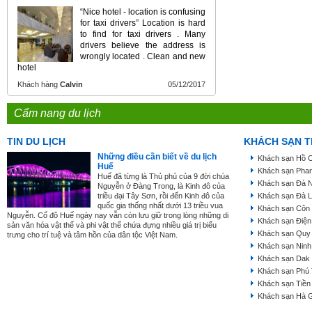
“Nice hotel - location is confusing
for taxi drivers” Location is hard
to find for taxi drivers . Many
drivers believe the address is
wrongly located . Clean and new
hotel
Khách hàng
Calvin
05/12/2017
Cẩm nang du lịch
TIN DU LỊCH
KHÁCH SẠN T
Những điều cần biết về du lịch
Khách sạn Hồ C
Huế
Khách sạn Phan
Huế đã từng là Thủ phủ của 9 đời chúa
Khách sạn Đà 
Nguyễn ở Đàng Trong, là Kinh đô của
triều đại Tây Sơn, rồi đến Kinh đô của
Khách sạn Đà L
quốc gia thống nhất dưới 13 triều vua
Khách sạn Côn
Nguyễn. Cố đô Huế ngày nay vẫn còn lưu giữ trong lòng những di
Khách sạn Điện
sản văn hóa vật thể và phi vật thể chứa đựng nhiều giá trị biểu
Khách sạn Quy
trưng cho trí tuệ và tâm hồn của dân tộc Việt Nam.
Khách sạn Ninh
Khách sạn Dak
Khách sạn Phú
Khách sạn Tiền
Khách sạn Hà 