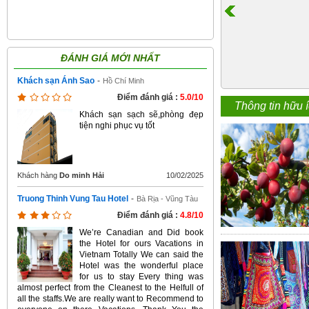
ĐÁNH GIÁ MỚI NHẤT
Khách sạn Ánh Sao
-
Hồ Chí Minh
Điểm đánh giá :
5.0/10
Thông tin hữu 
Khách sạn sạch sẽ,phòng đẹp
tiện nghi phục vụ tốt
Khách hàng
Do minh Hải
10/02/2025
Truong Thinh Vung Tau Hotel
-
Bà Rịa - Vũng Tàu
Điểm đánh giá :
4.8/10
We’re Canadian and Did book
the Hotel for ours Vacations in
Vietnam Totally We can said the
Hotel was the wonderful place
for us to stay Every thing was
almost perfect from the Cleanest to the Helfull of
all the staffs.We are really want to Recommend to