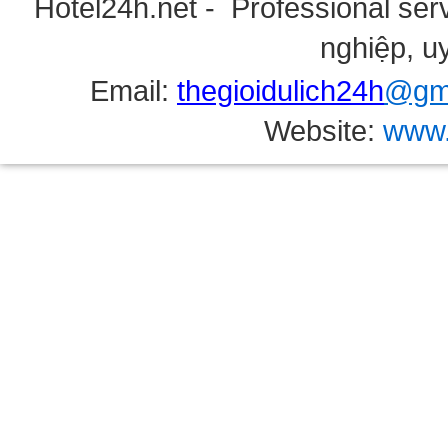
Hotel24h.net - Professional serv
nghiệp, uy
Email:
thegioidulich24h
@gma
Website:
www.