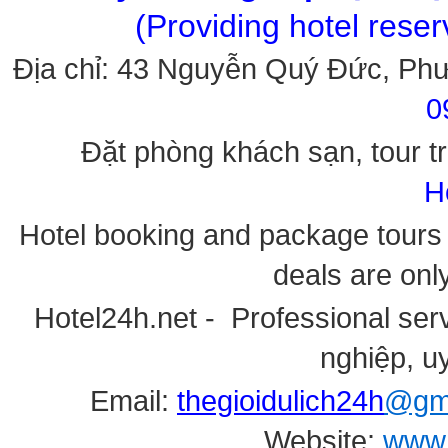
(Providing hotel rese
Địa chỉ: 43 Nguyễn Quý Đức, Ph
0
Đặt phòng khách sạn, tour tr
H
Hotel booking and package tours i
deals are onl
Hotel24h.net - Professional serv
nghiệp, uy
Email:
thegioidulich24h
@gma
Website:
www.