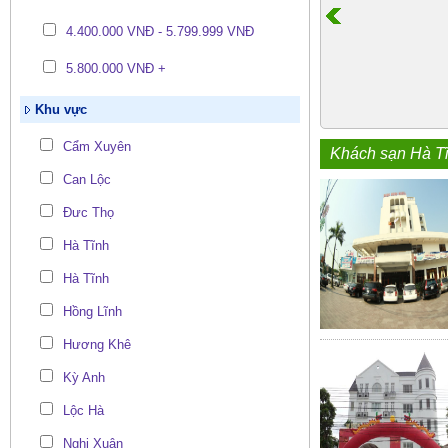
4.400.000 VNĐ - 5.799.999 VNĐ
5.800.000 VNĐ +
Khu vực
Cẩm Xuyên
Khách sạn Hà T
Can Lộc
Đưc Thọ
Hà Tĩnh
Hà Tĩnh
Hồng Lĩnh
Hương Khê
Kỳ Anh
Lộc Hà
Nghi Xuân