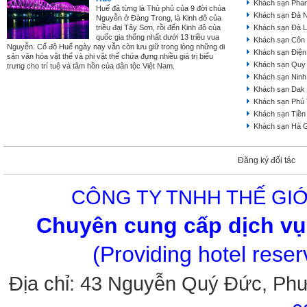
Khách sạn Phan
Huế đã từng là Thủ phủ của 9 đời chúa
Khách sạn Đà 
Nguyễn ở Đàng Trong, là Kinh đô của
triều đại Tây Sơn, rồi đến Kinh đô của
Khách sạn Đà L
quốc gia thống nhất dưới 13 triều vua
Khách sạn Côn
Nguyễn. Cố đô Huế ngày nay vẫn còn lưu giữ trong lòng những di
Khách sạn Điện
sản văn hóa vật thể và phi vật thể chứa đựng nhiều giá trị biểu
Khách sạn Quy
trưng cho trí tuệ và tâm hồn của dân tộc Việt Nam.
Khách sạn Ninh
Khách sạn Dak
Khách sạn Phú
Khách sạn Tiền
Khách sạn Hà 
Đăng ký đối tác
CÔNG TY TNHH THẾ GIỚ
Chuyên cung cấp dịch vụ 
(Providing hotel rese
Địa chỉ: 43 Nguyễn Quý Đức, Ph