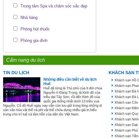
Trung tâm Spa và chăm sóc sắc đẹp
Nhà hàng
Phòng hút thuốc
Phòng gia đình
Cẩm nang du lịch
TIN DU LỊCH
KHÁCH SẠN T
Những điều cần biết về du lịch
Khách sạn Hồ C
Huế
Khách sạn Phan
Huế đã từng là Thủ phủ của 9 đời chúa
Khách sạn Đà 
Nguyễn ở Đàng Trong, là Kinh đô của
triều đại Tây Sơn, rồi đến Kinh đô của
Khách sạn Đà L
quốc gia thống nhất dưới 13 triều vua
Khách sạn Côn
Nguyễn. Cố đô Huế ngày nay vẫn còn lưu giữ trong lòng những di
Khách sạn Điện
sản văn hóa vật thể và phi vật thể chứa đựng nhiều giá trị biểu
Khách sạn Quy
trưng cho trí tuệ và tâm hồn của dân tộc Việt Nam.
Khách sạn Ninh
Khách sạn Dak
Khách sạn Phú
Khách sạn Tiền