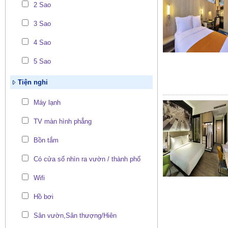
2 Sao
3 Sao
4 Sao
5 Sao
Tiện nghi
Máy lạnh
TV màn hình phẳng
Bồn tắm
Có cửa sổ nhìn ra vườn / thành phố
Wifi
Hồ bơi
Sân vườn,Sân thượng/Hiên