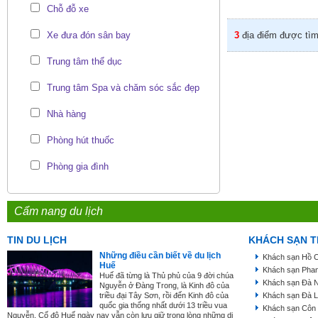
Chỗ đỗ xe
Xe đưa đón sân bay
3
địa điểm được tìm
Trung tâm thể dục
Trung tâm Spa và chăm sóc sắc đẹp
Nhà hàng
Phòng hút thuốc
Phòng gia đình
Cẩm nang du lịch
TIN DU LỊCH
KHÁCH SẠN T
Những điều cần biết về du lịch
Khách sạn Hồ C
Huế
Khách sạn Phan
Huế đã từng là Thủ phủ của 9 đời chúa
Khách sạn Đà 
Nguyễn ở Đàng Trong, là Kinh đô của
triều đại Tây Sơn, rồi đến Kinh đô của
Khách sạn Đà L
quốc gia thống nhất dưới 13 triều vua
Khách sạn Côn
Nguyễn. Cố đô Huế ngày nay vẫn còn lưu giữ trong lòng những di