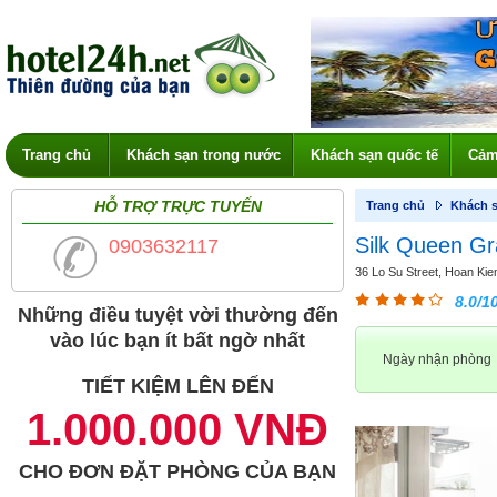
Trang chủ
Khách sạn trong nước
Khách sạn quốc tế
Cảm
HỖ TRỢ TRỰC TUYẾN
Trang chủ
Khách s
Silk Queen Gr
0903632117
36 Lo Su Street, Hoan Kiem
8.0/1
Những điều tuyệt vời thường đến
vào lúc bạn ít bất ngờ nhất
Ngày nhận phòng
TIẾT KIỆM LÊN ĐẾN
1.000.000 VNĐ
CHO ĐƠN ĐẶT PHÒNG CỦA BẠN