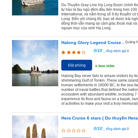
Du Thuyền Gray Line Hạ Long Được chính thứ
tự hào là tàu ngủ đêm đầu tiên trong hơn 100
International, và nằm trong số ít du thuyền có 
Long. Đến với chúng tôi, bạn sẽ được trải ng
đồng thời vẫn mang lại cảm giác thoải mái và
ngoạn mục của vịnh Hạ Long.
Halong Glory Legend Cruise
_ Quảng N
0/10
_ tổng đánh giá
0
Đặt phòng
Xem thêm
Halong Bay never fails to amaze visitors by its
shimmering Gulf of Tonkin. These same islands
human settlements in 16000 BC, to the sea-fa
number of naval battles that defined the nation
ecosystem with abundant wildlife, including 7
experience its flora and fauna on a kayak, laz
of activities to make your visit a truly memorab
Hera Cruise 6 stars ( Du thuyền Hera
0/10
_ tổng đánh giá
0