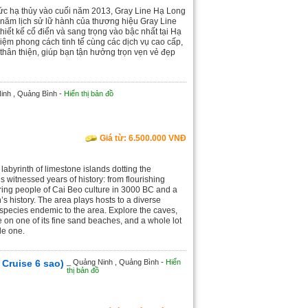
c hạ thủy vào cuối năm 2013, Gray Line Hạ Long
 năm lịch sử lữ hành của thương hiệu Gray Line
thiết kế cổ điển và sang trọng vào bậc nhất tại Hạ
hiệm phong cách tinh tế cùng các dịch vụ cao cấp,
 thân thiện, giúp bạn tận hưởng trọn vẹn vẻ đẹp
inh , Quảng Bình -
Hiển thị bản đồ
Giá từ: 6.500.000 VNĐ
 labyrinth of limestone islands dotting the
 witnessed years of history: from flourishing
ring people of Cai Beo culture in 3000 BC and a
’s history. The area plays hosts to a diverse
 species endemic to the area. Explore the caves,
e on one of its fine sand beaches, and a whole lot
le one.
 Cruise 6 sao)
_ Quảng Ninh , Quảng Bình -
Hiển
thị bản đồ