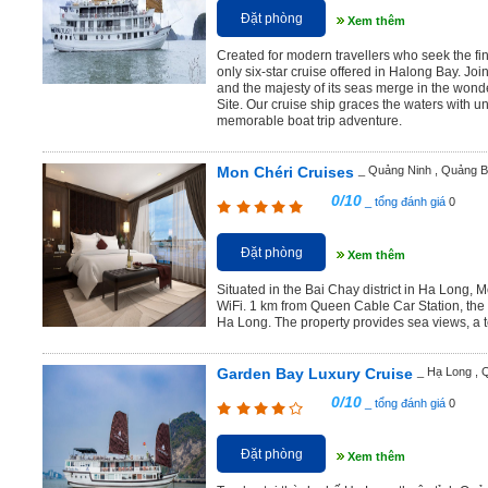
Đặt phòng
Xem thêm
Created for modern travellers who seek the fi
only six-star cruise offered in Halong Bay. Jo
and the majesty of its seas merge in the won
Site. Our cruise ship graces the waters with u
memorable boat trip adventure.
Mon Chéri Cruises
_ Quảng Ninh , Quảng B
0/10
_ tổng đánh giá
0
Đặt phòng
Xem thêm
Situated in the Bai Chay district in Ha Long, 
WiFi. 1 km from Queen Cable Car Station, the
Ha Long. The property provides sea views, a t
Garden Bay Luxury Cruise
_ Hạ Long , 
0/10
_ tổng đánh giá
0
Đặt phòng
Xem thêm