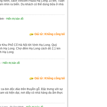
ảng Ninh, cách Vincom Plaza Hạ Long 10 km, Tuan
ầm nhìn ra biển. Du khách có thể dùng bữa ở nhà
inh -
Hiển thị bản đồ
Giá từ: Không công bố
từ Khu Phố Cổ Hà Nội tới Vịnh Hạ Long. Quý
Vịnh Hạ Long. Chợ đêm Hạ Long cách đó 2,1 km
nh Hạ Long.
h -
Hiển thị bản đồ
Giá từ: Không công bố
a-bin độc đáo trên thuyền gỗ. Đặc trưng với sự
ệt Nam và hiện đại, nơi đây có nhà hàng đa ẩm thực