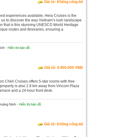
Giá từ: Không công bố
nest experiences available, Hera Cruises is the
in us to discover the way Vietnam’s lush landscape
der that is this stunning UNESCO World Heritage
nique routes and itineraries, ensuring a
ình -
Hiển thị bản đồ
Giá từ: 8.900.000 VNĐ
Mon Chéri Cruises offers 5-star rooms with free
 property is also 2.8 km away from Vincom Plaza
errace and a 24-hour front desk.
Quảng Ninh -
Hiển thị bản đồ
Giá từ: Không công bố