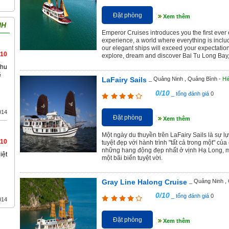
Đặt phòng
Xem thêm
NH
Emperor Cruises introduces you the first ever 
experience, a world where everything is inclu
our elegant ships will exceed your expectatio
/10
explore, dream and discover Bai Tu Long Bay, 
chu
ẽ
LaFairy Sails
_ Quảng Ninh , Quảng Bình -
Hi
0/10
_ tổng đánh giá
0
014
Đặt phòng
Xem thêm
Một ngày du thuyền trên LaFairy Sails là sự l
/10
tuyệt đẹp với hành trình "tất cả trong một" c
những hang động đẹp nhất ở vịnh Hạ Long, mà
iệt
một bãi biển tuyệt vời.
Gray Line Halong Cruise
_ Quảng Ninh ,
0/10
_ tổng đánh giá
0
014
Đặt phòng
Xem thêm