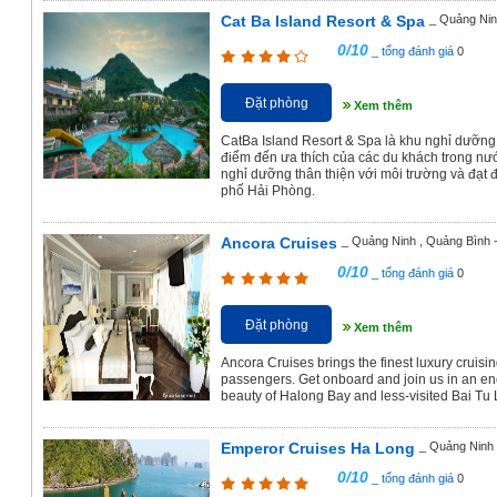
Cat Ba Island Resort & Spa
_ Quảng Nin
0/10
_ tổng đánh giá
0
Đặt phòng
Xem thêm
CatBa Island Resort & Spa là khu nghỉ dưỡng 
điểm đến ưa thích của các du khách trong nướ
nghỉ dưỡng thân thiện với môi trường và đạt
phố Hải Phòng.
Ancora Cruises
_ Quảng Ninh , Quảng Bình 
0/10
_ tổng đánh giá
0
Đặt phòng
Xem thêm
Ancora Cruises brings the finest luxury cruisi
passengers. Get onboard and join us in an en
beauty of Halong Bay and less-visited Bai Tu
Emperor Cruises Ha Long
_ Quảng Ninh 
0/10
_ tổng đánh giá
0