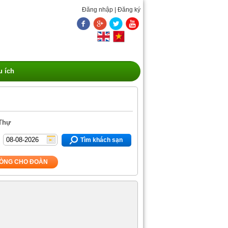
Đăng nhập
|
Đăng ký
u ích
 Thự
Tìm khách sạn
ÒNG CHO ĐOÀN