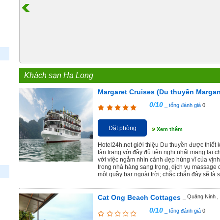
Khách sạn Hạ Long
Margaret Cruises (Du thuyền Margan
0/10
_ tổng đánh giá
0
Đặt phòng
Xem thêm
Hotel24h.net giới thiệu Du thuyền được thiết
tân trang với đầy đủ tiện nghi nhất mang lại 
với việc ngắm nhìn cảnh đẹp hùng vĩ của vị
trong nhà hàng sang trọng, dịch vụ massage 
một quầy bar ngoài trời; chắc chắn đây sẽ là
Cat Ong Beach Cottages
_ Quảng Ninh ,
0/10
_ tổng đánh giá
0