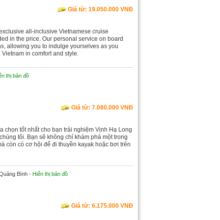
Giá từ: 19.050.000 VNĐ
exclusive all-inclusive Vietnamese cruise
ded in the price. Our personal service on board
ns, allowing you to indulge yourselves as you
Vietnam in comfort and style.
ển thị bản đồ
Giá từ: 7.080.000 VNĐ
ựa chọn tốt nhất cho bạn trải nghiệm Vịnh Hạ Long
ủa chúng tôi. Bạn sẽ không chỉ khám phá một trong
 còn có cơ hội để đi thuyền kayak hoặc bơi trên
 Quảng Bình -
Hiển thị bản đồ
Giá từ: 6.175.000 VNĐ