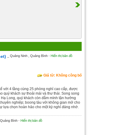
et)
_ Quảng Ninh , Quảng Bình -
Hiển thị bản đồ
Giá từ: Không công bố
 kế với 4 tầng cùng 25 phòng nghỉ cao cấp, được
cho quý khách sự thoải mái và thư thái. Song song
nh Hạ Long, quý khách còn đắm mình tận hưởng
chuyên nghiệp; boong tàu với không gian mở cho
 sự lựa chọn hoàn hảo cho một kỳ nghỉ đáng nhớ.
 Quảng Bình -
Hiển thị bản đồ