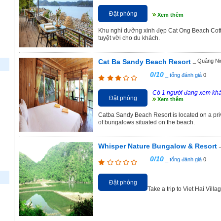
Đặt phòng
Xem thêm
Khu nghỉ dưỡng xinh đẹp Cat Ong Beach Cotta
tuyệt vời cho du khách.
Cat Ba Sandy Beach Resort
_ Quảng Ni
0/10
_ tổng đánh giá
0
Có 1 người đang xem kh
Đặt phòng
Xem thêm
Catba Sandy Beach Resort is located on a priv
of bungalows situated on the beach.
Whisper Nature Bungalow & Resort
0/10
_ tổng đánh giá
0
Đặt phòng
Take a trip to Viet Hai Vill