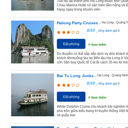
Tọa lạc tại thành phố Hạ Long thuộc tỉnh Qu
Chau Marina Hotel có sân hiên tắm nắng và t
hàng ngay trong khuôn viên.
Halong Party Cruises
_ Hạ Long , Quảng N
0/10
_ tổng đánh giá
0
Đặt phòng
Xem thêm
Du thuyền có thể sắp xếp dịch vụ đón khách 
khách lên/xuống tàu tại Bến tàu Hạ Long ở 
còn Sân bay Quốc tế Cát Bi cách 35 km từ Vị
Bai Tu Long Junks
_ Hạ Long , Quảng Nin
0/10
_ tổng đánh giá
0
Đặt phòng
Xem thêm
White Dolphin Cruise cho khách trải nghiệm ở c
pha trộn giữa kiểu trang trí truyền thống Vi
và quầy bar.