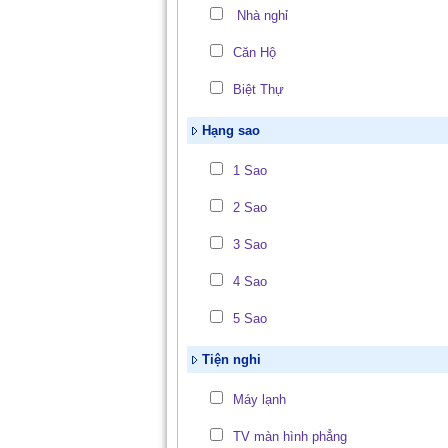
Nhà nghỉ
Căn Hộ
Biệt Thự
Hạng sao
1 Sao
2 Sao
3 Sao
4 Sao
5 Sao
Tiện nghi
Máy lạnh
TV màn hình phẳng