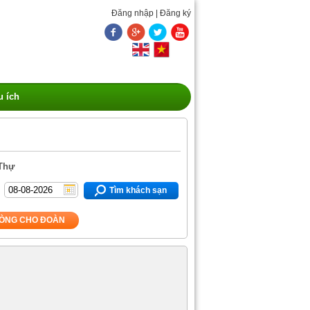
Đăng nhập
|
Đăng ký
u ích
 Thự
Tìm khách sạn
ÒNG CHO ĐOÀN