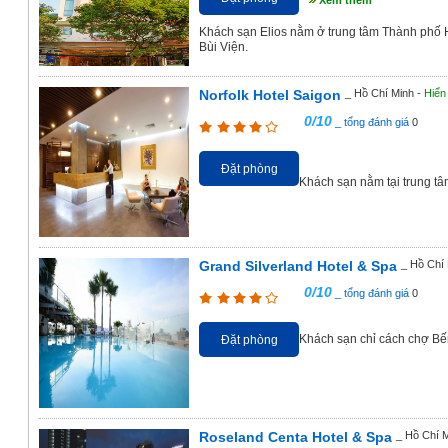
Xem thêm
Khách sạn Elios nằm ở trung tâm Thành phố 
Bùi Viện.
Norfolk Hotel Saigon
_ Hồ Chí Minh -
Hiển 
0/10
_ tổng đánh giá
0
Đặt phòng
Khách sạn nằm tại trung t
Grand Silverland Hotel & Spa
_ Hồ Chí
0/10
_ tổng đánh giá
0
Khách sạn chỉ cách chợ Bến
Đặt phòng
Roseland Centa Hotel & Spa
_ Hồ Chí 