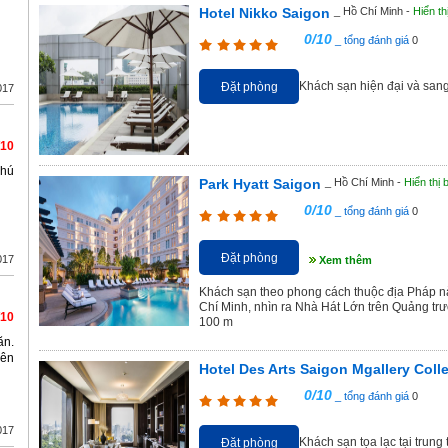
Hotel Nikko Saigon
_ Hồ Chí Minh -
Hiển th
0/10
_ tổng đánh giá
0
Khách sạn hiện đại và sang
Đặt phòng
017
/10
hú
Park Hyatt Saigon
_ Hồ Chí Minh -
Hiển thị 
0/10
_ tổng đánh giá
0
Đặt phòng
017
Xem thêm
Khách sạn theo phong cách thuộc địa Pháp này 
Chí Minh, nhìn ra Nhà Hát Lớn trên Quảng t
/10
100 m
ăn.
iên
Hotel Des Arts Saigon Mgallery Coll
0/10
_ tổng đánh giá
0
017
Khách sạn tọa lạc tại trung
Đặt phòng