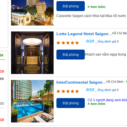
Đặt phòng
Xem thêm
Caravelle Saigon cách Nhà hát Múa rối nướ
Lotte Legend Hotel Saigon
_ Hồ Chí Mi
0/10
_ tổng đánh giá
0
Khách sạn nằm ngay trung
Đặt phòng
NH
/10
đẹp
InterContinental Saigon
_ Hồ Chí Minh -
0/10
_ tổng đánh giá
0
Có 1 người đang xem kh
Đặt phòng
025
Xem thêm
/10