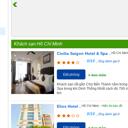
Khách sạn Hồ Chí Minh
Cicilia Saigon Hotel & Spa
_ Hồ Chí Min
0/10
_ tổng đánh giá
0
Đặt phòng
Xem thêm
Khách sạn rất gần Chợ Bến Thành nằm trong bá
Spa trong khi Dinh Thống Nhất cách đó 700 m
km.
Elios Hotel
_ Hồ Chí Minh -
Hiển thị bản đồ
0/10
_ tổng đánh giá
0
Đặt phòng