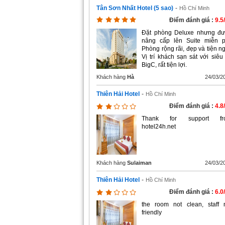
Tân Sơn Nhất Hotel (5 sao)
-
Hồ Chí Minh
Điểm đánh giá :
9.5
Đặt phòng Deluxe nhưng đ
nâng cấp lên Suite miễn p
Phòng rộng rãi, đẹp và tiện ng
Vị trí khách sạn sát với siêu 
BigC, rất tiện lợi.
Khách hàng
Hà
24/03/2
Thiên Hải Hotel
-
Hồ Chí Minh
Điểm đánh giá :
4.8
Thank for support fr
hotel24h.net
Khách hàng
Sulaiman
24/03/2
Thiên Hải Hotel
-
Hồ Chí Minh
Điểm đánh giá :
6.0
the room not clean, staff 
friendly