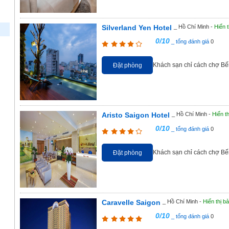
Silverland Yen Hotel
_ Hồ Chí Minh -
Hiển t
0/10
_ tổng đánh giá
0
Khách sạn chỉ cách chợ Bến
Đặt phòng
Aristo Saigon Hotel
_ Hồ Chí Minh -
Hiển t
0/10
_ tổng đánh giá
0
Khách sạn chỉ cách chợ B
Đặt phòng
Caravelle Saigon
_ Hồ Chí Minh -
Hiển thị b
0/10
_ tổng đánh giá
0