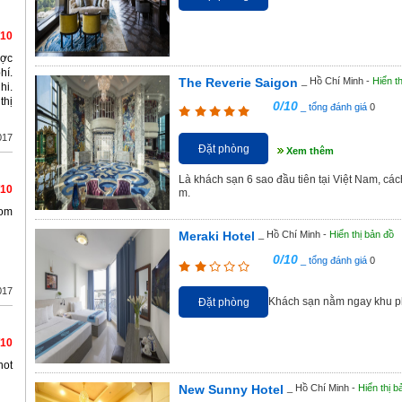
/10
ược
hí.
The Reverie Saigon
_ Hồ Chí Minh -
Hiển t
hi.
thị
0/10
_ tổng đánh giá
0
017
Đặt phòng
Xem thêm
Là khách sạn 6 sao đầu tiên tại Việt Nam, c
/10
m.
om
Meraki Hotel
_ Hồ Chí Minh -
Hiển thị bản đồ
0/10
_ tổng đánh giá
0
017
Khách sạn nằm ngay khu ph
Đặt phòng
/10
not
New Sunny Hotel
_ Hồ Chí Minh -
Hiển thị b