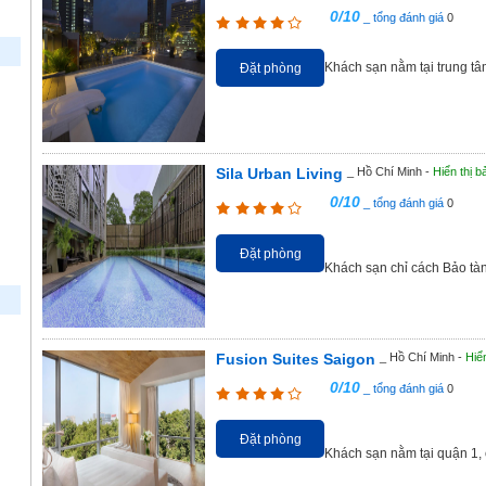
0/10
_ tổng đánh giá
0
Khách sạn nằm tại trung t
Đặt phòng
Sila Urban Living
_ Hồ Chí Minh -
Hiển thị b
0/10
_ tổng đánh giá
0
Đặt phòng
Khách sạn chỉ cách Bảo tà
Fusion Suites Saigon
_ Hồ Chí Minh -
Hiể
0/10
_ tổng đánh giá
0
Đặt phòng
Khách sạn nằm tại quận 1,