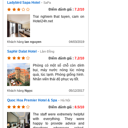
Ladybird Sapa Hotel
-
SaPa
Điểm đánh giá :
7.2/10
Trai nghiem that tuyen, cam on
Hotel24h.net
Khách hàng
lan nguyen
04/03/2019
Saphir Dalat Hotel
-
Lâm Đồng
Điểm đánh giá :
7.2/10
Phòng có một số chỗ còn dính
bụi, máy nước nóng lúc nóng
quá, lúc lạnh. Phòng giống hình.
Nhân viên thái độ phục vụ tốt.
Khách hàng
Ngọc
05/12/2017
Quoc Hoa Premier Hotel & Spa
-
Hà Nội
Điểm đánh giá :
8.5/10
The staff were extremely helpful
with everything. They were
happy to provide advice and