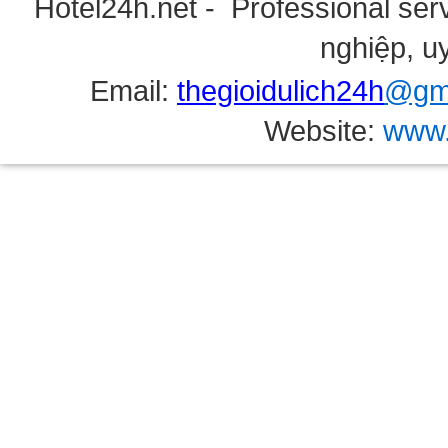
Hotel24h.net - Professional serv
nghiệp, uy
Email:
thegioidulich24h
@gma
Website:
www.