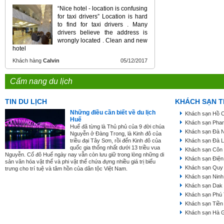
“Nice hotel - location is confusing
for taxi drivers” Location is hard
to find for taxi drivers . Many
drivers believe the address is
wrongly located . Clean and new
hotel
Khách hàng
Calvin
05/12/2017
Cẩm nang du lịch
TIN DU LỊCH
KHÁCH SẠN T
Những điều cần biết về du lịch
Khách sạn Hồ C
Huế
Khách sạn Phan
Huế đã từng là Thủ phủ của 9 đời chúa
Khách sạn Đà 
Nguyễn ở Đàng Trong, là Kinh đô của
triều đại Tây Sơn, rồi đến Kinh đô của
Khách sạn Đà L
quốc gia thống nhất dưới 13 triều vua
Khách sạn Côn
Nguyễn. Cố đô Huế ngày nay vẫn còn lưu giữ trong lòng những di
Khách sạn Điện
sản văn hóa vật thể và phi vật thể chứa đựng nhiều giá trị biểu
Khách sạn Quy
trưng cho trí tuệ và tâm hồn của dân tộc Việt Nam.
Khách sạn Ninh
Khách sạn Dak
Khách sạn Phú
Khách sạn Tiền
Khách sạn Hà 