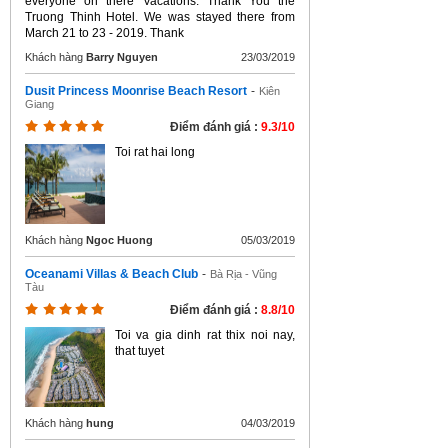
everyone on there Vacations. Thank You the
Truong Thinh Hotel. We was stayed there from
March 21 to 23 - 2019. Thank
Khách hàng
Barry Nguyen
23/03/2019
Dusit Princess Moonrise Beach Resort
-
Kiên
Giang
Điểm đánh giá :
9.3/10
Toi rat hai long
Khách hàng
Ngoc Huong
05/03/2019
Oceanami Villas & Beach Club
-
Bà Rịa - Vũng
Tàu
Điểm đánh giá :
8.8/10
Toi va gia dinh rat thix noi nay,
that tuyet
Khách hàng
hung
04/03/2019