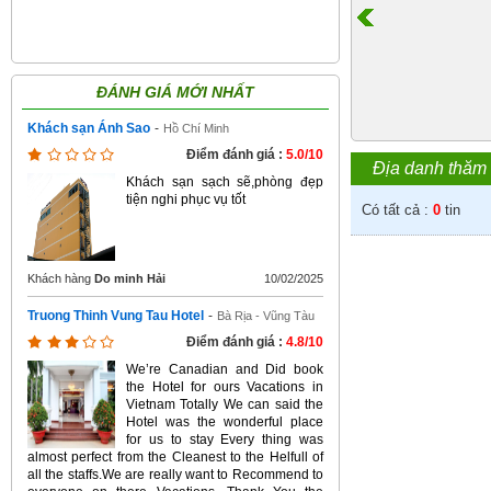
ĐÁNH GIÁ MỚI NHẤT
Khách sạn Ánh Sao
-
Hồ Chí Minh
Điểm đánh giá :
5.0/10
Địa danh thăm
Khách sạn sạch sẽ,phòng đẹp
tiện nghi phục vụ tốt
Có tất cả :
0
tin
Khách hàng
Do minh Hải
10/02/2025
Truong Thinh Vung Tau Hotel
-
Bà Rịa - Vũng Tàu
Điểm đánh giá :
4.8/10
We’re Canadian and Did book
the Hotel for ours Vacations in
Vietnam Totally We can said the
Hotel was the wonderful place
for us to stay Every thing was
almost perfect from the Cleanest to the Helfull of
all the staffs.We are really want to Recommend to