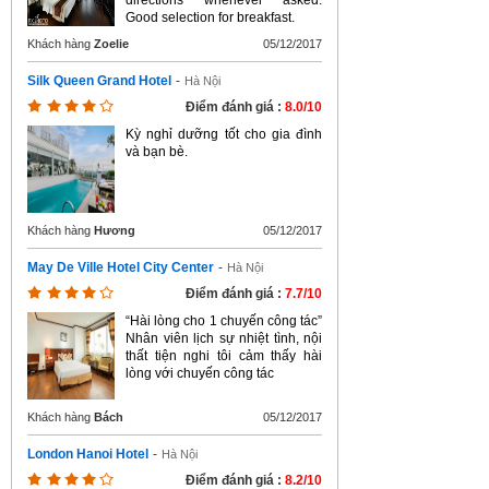
directions whenever asked.
Good selection for breakfast.
Khách hàng
Zoelie
05/12/2017
Silk Queen Grand Hotel
-
Hà Nội
Điểm đánh giá :
8.0/10
Kỳ nghỉ dưỡng tốt cho gia đình
và bạn bè.
Khách hàng
Hương
05/12/2017
May De Ville Hotel City Center
-
Hà Nội
Điểm đánh giá :
7.7/10
“Hài lòng cho 1 chuyến công tác”
Nhân viên lịch sự nhiệt tình, nội
thất tiện nghi tôi cảm thấy hài
lòng với chuyến công tác
Khách hàng
Bách
05/12/2017
London Hanoi Hotel
-
Hà Nội
Điểm đánh giá :
8.2/10