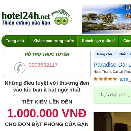
Trang chủ
Khách sạn trong nước
Khách sạn quốc tế
Cảm
HỖ TRỢ TRỰC TUYẾN
Trang chủ
Khách s
Paradise Dai L
0903632117
Ngoc Thanh, Dai Lai, Phuc
0/10
_
Những điều tuyệt vời thường đến
vào lúc bạn ít bất ngờ nhất
Ngày nhận phòng
TIẾT KIỆM LÊN ĐẾN
1.000.000 VNĐ
CHO ĐƠN ĐẶT PHÒNG CỦA BẠN