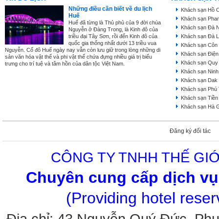
Những điều cần biết về du lịch
Khách sạn Hồ C
Huế
Khách sạn Phan
Huế đã từng là Thủ phủ của 9 đời chúa
Khách sạn Đà 
Nguyễn ở Đàng Trong, là Kinh đô của
triều đại Tây Sơn, rồi đến Kinh đô của
Khách sạn Đà L
quốc gia thống nhất dưới 13 triều vua
Khách sạn Côn
Nguyễn. Cố đô Huế ngày nay vẫn còn lưu giữ trong lòng những di
Khách sạn Điện
sản văn hóa vật thể và phi vật thể chứa đựng nhiều giá trị biểu
Khách sạn Quy
trưng cho trí tuệ và tâm hồn của dân tộc Việt Nam.
Khách sạn Ninh
Khách sạn Dak
Khách sạn Phú
Khách sạn Tiền
Khách sạn Hà 
Đăng ký đối tác
CÔNG TY TNHH THẾ GIỚ
Chuyên cung cấp dịch vụ 
(Providing hotel rese
Địa chỉ: 43 Nguyễn Quý Đức, Ph