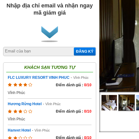
Nhập địa chỉ email và nhận ngay
mã giảm giá
ĐĂNG KÝ
KHÁCH SẠN TƯƠNG TỰ
FLC LUXURY RESORT VINH PHUC
-
Vĩnh Phúc
Điểm đánh giá :
0/10
Vĩnh Phúc
Hương Rừng Hotel
-
Vĩnh Phúc
Điểm đánh giá :
0/10
Vĩnh Phúc
Hanvet Hotel
-
Vĩnh Phúc
Điểm đánh giá :
0/10