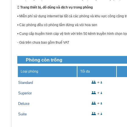
 Trang thiết bị, đồ dùng và dịch vụ trong phòng
• Miễn phí sử dụng internet tại tất cả các phòng và khu vực công cộng 
• Các phòng đều có phòng tắm đứng và vòi hoa sen
• Cung cấp truyền hình cáp vệ tinh với trên 50 kênh truyền hình chọn l
- Giá trên chưa bao gồm thuế VAT
Phòng còn trống
Loại phòng
Tối đa
+
Standard
+
Superior
+
Deluxe
+
Suite