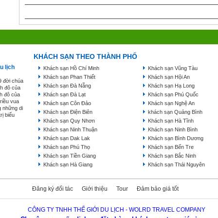
KHÁCH SẠN THEO THÀNH PHỐ
u lịch
Khách sạn Hồ Chí Minh
Khách sạn Vũng Tàu
Khách sạn Phan Thiết
Khách sạn Hội An
9 đời chúa
Khách sạn Đà Nẵng
Khách sạn Hạ Long
nh đô của
nh đô của
Khách sạn Đà Lạt
Khách sạn Phú Quốc
triều vua
Khách sạn Côn Đảo
Khách sạn Nghệ An
g những di
Khách sạn Điện Biên
khách sạn Quảng Bình
rị biểu
Khách sạn Quy Nhơn
Khách sạn Hà Tĩnh
Khách sạn Ninh Thuận
Khách sạn Ninh Bình
Khách sạn Dak Lak
Khách sạn Bình Dương
Khách sạn Phú Thọ
Khách sạn Bến Tre
Khách sạn Tiền Giang
Khách sạn Bắc Ninh
Khách sạn Hà Giang
Khách sạn Thái Nguyên
Đăng ký đối tác
Giới thiệu
Tour
Đảm bảo giá tốt
CÔNG TY TNHH THẾ GIỚI DU LỊCH - WOLRD TRAVEL COMPANY