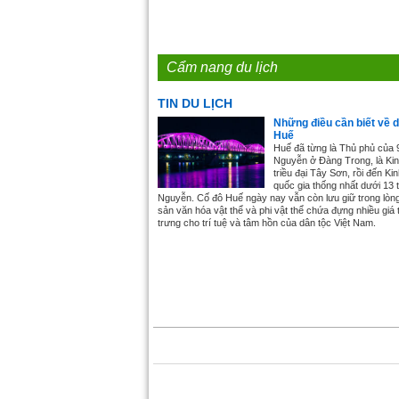
Cẩm nang du lịch
TIN DU LỊCH
Những điều cần biết về d
Huế
Huế đã từng là Thủ phủ của 
Nguyễn ở Đàng Trong, là Ki
triều đại Tây Sơn, rồi đến Ki
quốc gia thống nhất dưới 13 
Nguyễn. Cố đô Huế ngày nay vẫn còn lưu giữ trong lòn
sản văn hóa vật thể và phi vật thể chứa đựng nhiều giá t
trưng cho trí tuệ và tâm hồn của dân tộc Việt Nam.