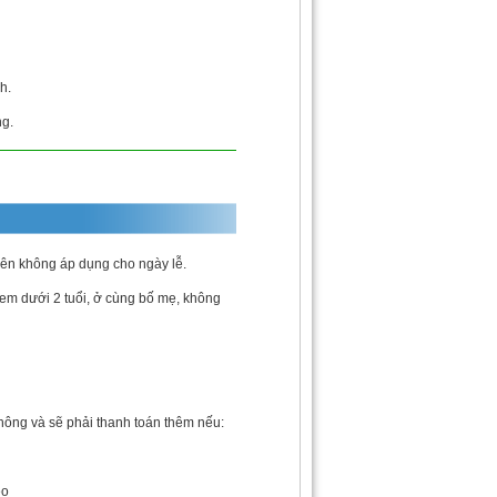
h.
ng.
ên không áp dụng cho ngày lễ.
 em dưới 2 tuổi, ở cùng bố mẹ, không
không và sẽ phải thanh toán thêm nếu:
eo