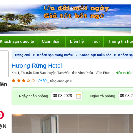
Khách sạn quốc tế
Cảm nhận
Liên hệ
Tour
Thông tin hữ
Trang chủ
Khách sạn trong nước
Khách sạn miền bắc
Khách sạ
Hương Rừng Hotel
Khu I, Thị trấn Tam Đảo, huyện Tam Đảo, tỉnh Vĩnh Phúc , Vĩnh Phúc - -
Hiển thị bản
0/10
_ tổng đánh giá 0
đến
Ngày nhận phòng
Ngày trả phòng
Đ
ẠN