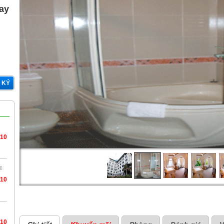
gay
 KÝ
/10
c
/10
/10