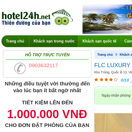
Trang chủ
Khách sạn trong nước
Khách sạn quốc tế
Cảm
HỖ TRỢ TRỰC TUYẾN
Trang chủ
Khách s
FLC LUXURY
0903632117
Khu Trũng, Quốc lộ 13, Vĩ
0/10
_
Những điều tuyệt vời thường đến
vào lúc bạn ít bất ngờ nhất
Ngày nhận phòng
TIẾT KIỆM LÊN ĐẾN
1.000.000 VNĐ
CHO ĐƠN ĐẶT PHÒNG CỦA BẠN