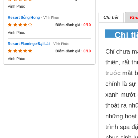
Vĩnh Phúc
Chi tiết
Khu
Resort Sông Hồng
-
Vĩnh Phúc
Điểm đánh giá :
0/10
Chi t
Vĩnh Phúc
Resort Flamingo Đại Lải
-
Vĩnh Phúc
Chỉ chưa mấ
Điểm đánh giá :
0/10
Vĩnh Phúc
thiện, rất t
trước mắt b
chính là sự 
xanh mướt c
thoát ra nh
những hoạt 
trình spa đặ
phục sinh l